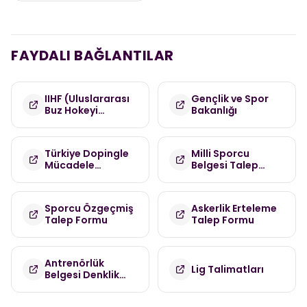
FAYDALI BAĞLANTILAR
IIHF (Uluslararası
Gençlik ve Spor
Buz Hokeyi
Bakanlığı
Federasyonu)
Türkiye Dopingle
Milli Sporcu
Mücadele
Belgesi Talep
Komisyonu
Formu
(TDMK)
Sporcu Özgeçmiş
Askerlik Erteleme
Talep Formu
Talep Formu
Antrenörlük
Lig Talimatları
Belgesi Denklik
Talep Formu