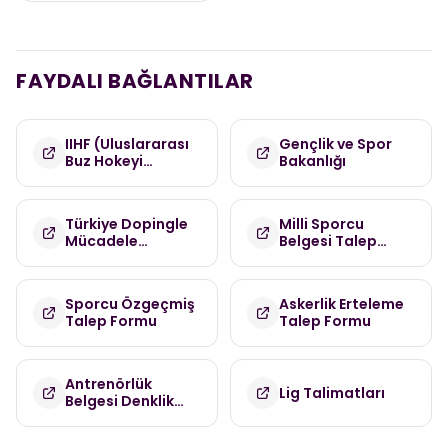
FAYDALI BAĞLANTILAR
IIHF (Uluslararası
Gençlik ve Spor
Buz Hokeyi
Bakanlığı
Federasyonu)
Türkiye Dopingle
Milli Sporcu
Mücadele
Belgesi Talep
Komisyonu
Formu
(TDMK)
Sporcu Özgeçmiş
Askerlik Erteleme
Talep Formu
Talep Formu
Antrenörlük
Lig Talimatları
Belgesi Denklik
Talep Formu