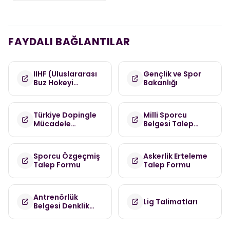
FAYDALI BAĞLANTILAR
IIHF (Uluslararası
Gençlik ve Spor
Buz Hokeyi
Bakanlığı
Federasyonu)
Türkiye Dopingle
Milli Sporcu
Mücadele
Belgesi Talep
Komisyonu
Formu
(TDMK)
Sporcu Özgeçmiş
Askerlik Erteleme
Talep Formu
Talep Formu
Antrenörlük
Lig Talimatları
Belgesi Denklik
Talep Formu