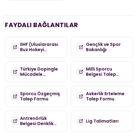
FAYDALI BAĞLANTILAR
IIHF (Uluslararası
Gençlik ve Spor
Buz Hokeyi
Bakanlığı
Federasyonu)
Türkiye Dopingle
Milli Sporcu
Mücadele
Belgesi Talep
Komisyonu
Formu
(TDMK)
Sporcu Özgeçmiş
Askerlik Erteleme
Talep Formu
Talep Formu
Antrenörlük
Lig Talimatları
Belgesi Denklik
Talep Formu