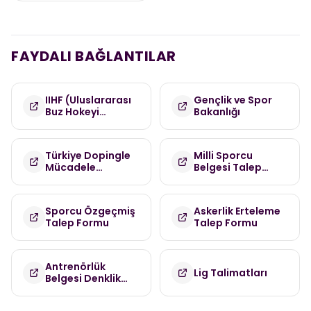
FAYDALI BAĞLANTILAR
IIHF (Uluslararası
Gençlik ve Spor
Buz Hokeyi
Bakanlığı
Federasyonu)
Türkiye Dopingle
Milli Sporcu
Mücadele
Belgesi Talep
Komisyonu
Formu
(TDMK)
Sporcu Özgeçmiş
Askerlik Erteleme
Talep Formu
Talep Formu
Antrenörlük
Lig Talimatları
Belgesi Denklik
Talep Formu