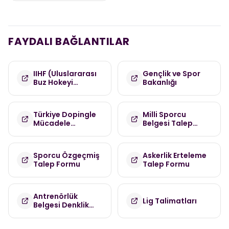
FAYDALI BAĞLANTILAR
IIHF (Uluslararası
Gençlik ve Spor
Buz Hokeyi
Bakanlığı
Federasyonu)
Türkiye Dopingle
Milli Sporcu
Mücadele
Belgesi Talep
Komisyonu
Formu
(TDMK)
Sporcu Özgeçmiş
Askerlik Erteleme
Talep Formu
Talep Formu
Antrenörlük
Lig Talimatları
Belgesi Denklik
Talep Formu