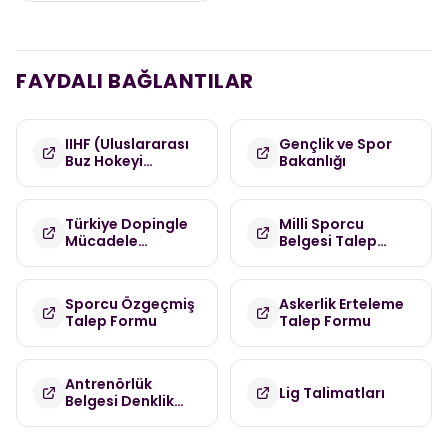
FAYDALI BAĞLANTILAR
IIHF (Uluslararası
Gençlik ve Spor
Buz Hokeyi
Bakanlığı
Federasyonu)
Türkiye Dopingle
Milli Sporcu
Mücadele
Belgesi Talep
Komisyonu
Formu
(TDMK)
Sporcu Özgeçmiş
Askerlik Erteleme
Talep Formu
Talep Formu
Antrenörlük
Lig Talimatları
Belgesi Denklik
Talep Formu