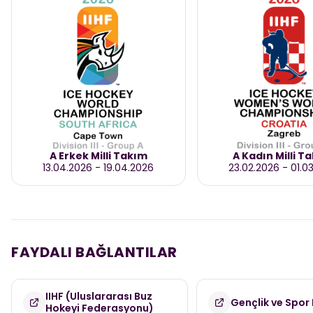
A Erkek Milli Takım
A Kadın Milli T
13.04.2026
-
19.04.2026
23.02.2026
-
01.0
FAYDALI BAĞLANTILAR
IIHF (Uluslararası Buz
Gençlik ve Spor 
Hokeyi Federasyonu)