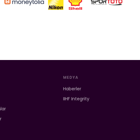
MEDYA
Haberler
IIHF Integrity
mlar
r