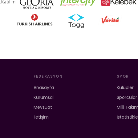
FEDERASYON
SPOR
Anasayfa
Kulüpler
Kurumsal
Sporcular
Mevzuat
Milli Takı
İletişim
İstatistikle