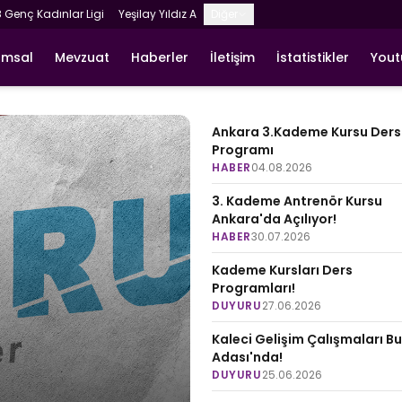
8 Genç Kadınlar Ligi
Yeşilay Yıldız A
Diğer
umsal
Mevzuat
Haberler
İletişim
İstatistikler
You
Ankara 3.Kademe Kursu Ders
Programı
HABER
04.08.2026
3. Kademe Antrenör Kursu
Ankara'da Açılıyor!
HABER
30.07.2026
Kademe Kursları Ders
Programları!
DUYURU
27.06.2026
Kaleci Gelişim Çalışmaları B
Adası'nda!
DUYURU
25.06.2026