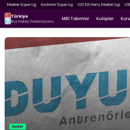
Erkekler Süper Lig
Kadınlar Süper Lig
U20 Elit Genç Erkekler Ligi
U1
Türkiye
Milli Takımlar
Kulüpler
Kur
Buz Hokeyi Federasyonu
Haber