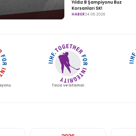
Yıldız B Şampiyonu Buz
Korsanları SK!
HABER
24.06.2026
syonu
Taciz ve İstismar