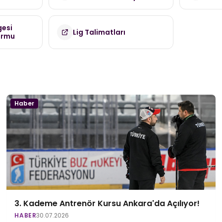
(TDMK)
gesi
Lig Talimatları
ormu
Haber
3. Kademe Antrenör Kursu Ankara'da Açılıyor!
HABER
30.07.2026