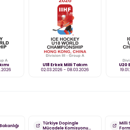
akımı
U18 Erkek Milli Takım
U20 E
3.2026
02.03.2026
-
08.03.2026
19.01
Türkiye Dopingle
Milli
Bakanlığı
Mücadele Komisyonu
For