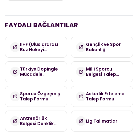
FAYDALI BAĞLANTILAR
IIHF (Uluslararası
Gençlik ve Spor
Buz Hokeyi
Bakanlığı
Federasyonu)
Türkiye Dopingle
Milli Sporcu
Mücadele
Belgesi Talep
Komisyonu
Formu
(TDMK)
Sporcu Özgeçmiş
Askerlik Erteleme
Talep Formu
Talep Formu
Antrenörlük
Lig Talimatları
Belgesi Denklik
Talep Formu