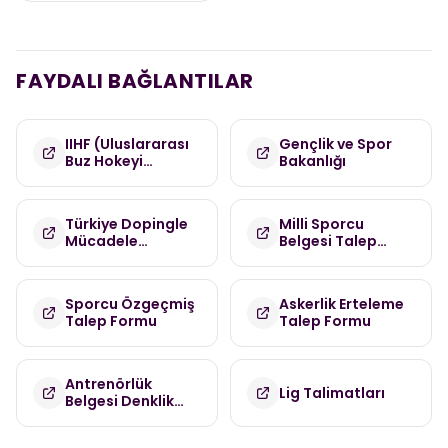
FAYDALI BAĞLANTILAR
IIHF (Uluslararası
Gençlik ve Spor
Buz Hokeyi
Bakanlığı
Federasyonu)
Türkiye Dopingle
Milli Sporcu
Mücadele
Belgesi Talep
Komisyonu
Formu
(TDMK)
Sporcu Özgeçmiş
Askerlik Erteleme
Talep Formu
Talep Formu
Antrenörlük
Lig Talimatları
Belgesi Denklik
Talep Formu