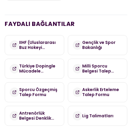
FAYDALI BAĞLANTILAR
IIHF (Uluslararası
Gençlik ve Spor
Buz Hokeyi
Bakanlığı
Federasyonu)
Türkiye Dopingle
Milli Sporcu
Mücadele
Belgesi Talep
Komisyonu
Formu
(TDMK)
Sporcu Özgeçmiş
Askerlik Erteleme
Talep Formu
Talep Formu
Antrenörlük
Lig Talimatları
Belgesi Denklik
Talep Formu