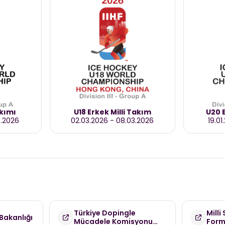
akımı
U18 Erkek Milli Takım
U20 E
3.2026
02.03.2026
-
08.03.2026
19.01
Türkiye Dopingle
Milli
Bakanlığı
Mücadele Komisyonu
For