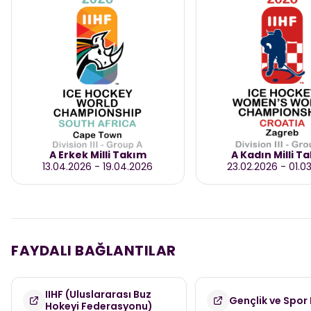
A Erkek Milli Takım
A Kadın Milli T
13.04.2026
-
19.04.2026
23.02.2026
-
01.0
FAYDALI BAĞLANTILAR
IIHF (Uluslararası Buz
Gençlik ve Spor 
Hokeyi Federasyonu)