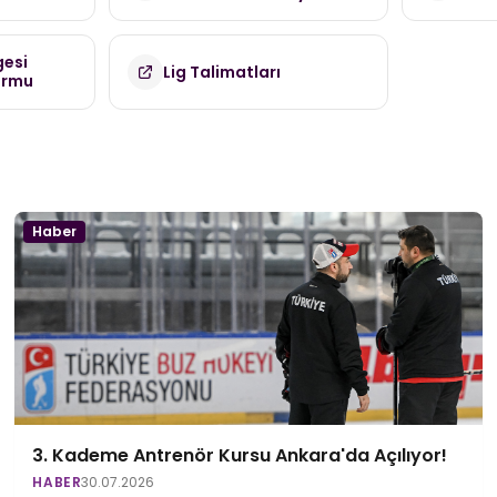
(TDMK)
gesi
Lig Talimatları
ormu
Haber
3. Kademe Antrenör Kursu Ankara'da Açılıyor!
HABER
30.07.2026