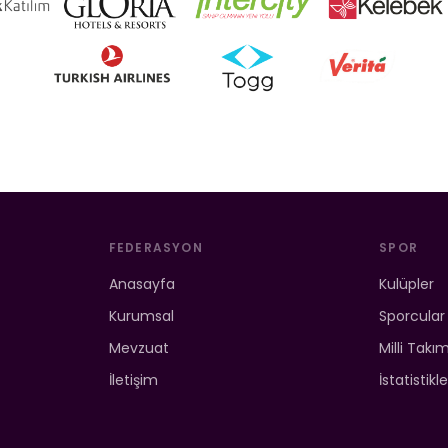
FEDERASYON
SPOR
Anasayfa
Kulüpler
Kurumsal
Sporcular
Mevzuat
Milli Takı
İletişim
İstatistikle