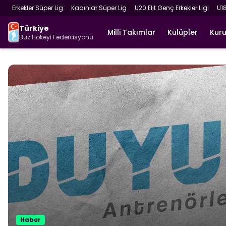
Erkekler Süper Lig
Kadınlar Süper Lig
U20 Elit Genç Erkekler Ligi
U1
Türkiye
Milli Takımlar
Kulüpler
Kur
Buz Hokeyi Federasyonu
Haber