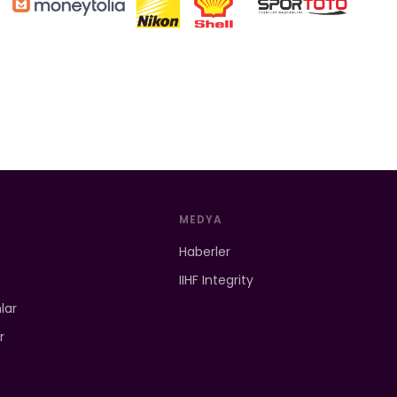
MEDYA
Haberler
IIHF Integrity
mlar
r