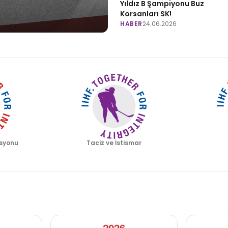
Yıldız B Şampiyonu Buz
Korsanları SK!
HABER
24.06.2026
syonu
Taciz ve İstismar