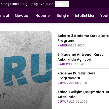
8 Genç Kadınlar Ligi
Yeşilay Yıldız A
Diğer
umsal
Mevzuat
Haberler
İletişim
İstatistikler
You
Ankara 3.Kademe Kursu Ders
Programı
HABER
04.08.2026
3. Kademe Antrenör Kursu
Ankara'da Açılıyor!
HABER
30.07.2026
Kademe Kursları Ders
Programları!
DUYURU
27.06.2026
Kaleci Gelişim Çalışmaları B
Adası'nda!
DUYURU
25.06.2026