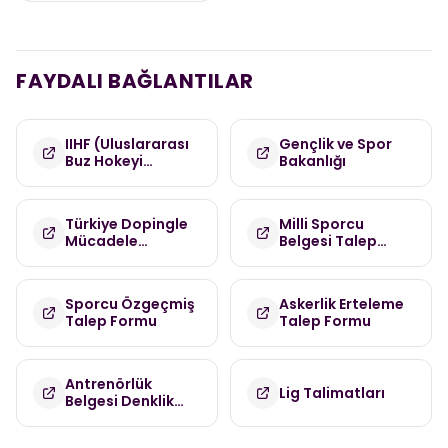
FAYDALI BAĞLANTILAR
IIHF (Uluslararası
Gençlik ve Spor
Buz Hokeyi
Bakanlığı
Federasyonu)
Türkiye Dopingle
Milli Sporcu
Mücadele
Belgesi Talep
Komisyonu
Formu
(TDMK)
Sporcu Özgeçmiş
Askerlik Erteleme
Talep Formu
Talep Formu
Antrenörlük
Lig Talimatları
Belgesi Denklik
Talep Formu