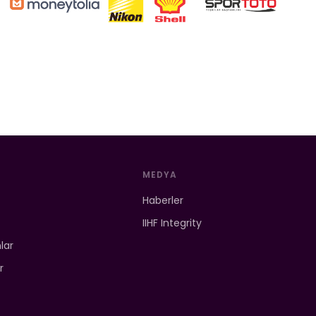
MEDYA
Haberler
IIHF Integrity
mlar
r