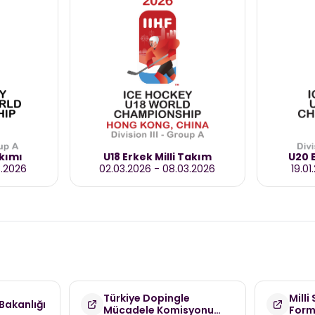
akımı
U18 Erkek Milli Takım
U20 E
3.2026
02.03.2026
-
08.03.2026
19.01
Türkiye Dopingle
Milli
Bakanlığı
Mücadele Komisyonu
For