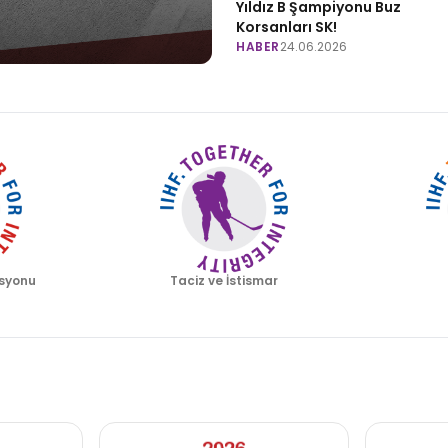
Yıldız B Şampiyonu Buz
Korsanları SK!
HABER
24.06.2026
syonu
Taciz ve İstismar