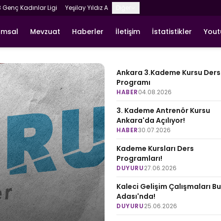
8 Genç Kadınlar Ligi
Yeşilay Yıldız A
Diğer
umsal
Mevzuat
Haberler
İletişim
İstatistikler
You
Ankara 3.Kademe Kursu Ders
Programı
HABER
04.08.2026
3. Kademe Antrenör Kursu
Ankara'da Açılıyor!
HABER
30.07.2026
Kademe Kursları Ders
Programları!
DUYURU
27.06.2026
Kaleci Gelişim Çalışmaları B
Adası'nda!
DUYURU
25.06.2026