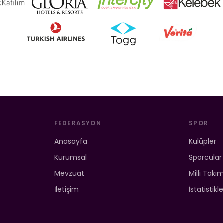
FEDERASYON
SPOR
Anasayfa
Kulüpler
Kurumsal
Sporcular
Mevzuat
Milli Takı
İletişim
İstatistikle