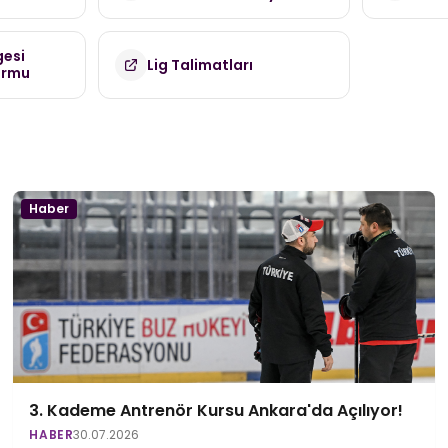
(TDMK)
gesi
Lig Talimatları
ormu
Haber
3. Kademe Antrenör Kursu Ankara'da Açılıyor!
HABER
30.07.2026