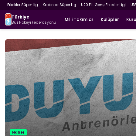
Erkekler Süper Lig
Kadınlar Süper Lig
U20 Elit Genç Erkekler Ligi
U1
Türkiye
Milli Takımlar
Kulüpler
Kur
Buz Hokeyi Federasyonu
Haber