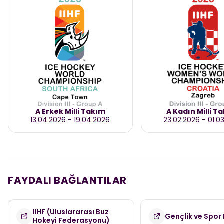
A Erkek Milli Takım
A Kadın Milli T
13.04.2026
-
19.04.2026
23.02.2026
-
01.0
FAYDALI BAĞLANTILAR
IIHF (Uluslararası Buz
Gençlik ve Spor 
Hokeyi Federasyonu)