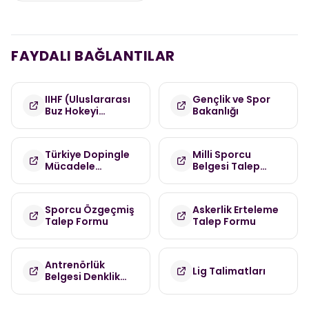
FAYDALI BAĞLANTILAR
IIHF (Uluslararası
Gençlik ve Spor
Buz Hokeyi
Bakanlığı
Federasyonu)
Türkiye Dopingle
Milli Sporcu
Mücadele
Belgesi Talep
Komisyonu
Formu
(TDMK)
Sporcu Özgeçmiş
Askerlik Erteleme
Talep Formu
Talep Formu
Antrenörlük
Lig Talimatları
Belgesi Denklik
Talep Formu