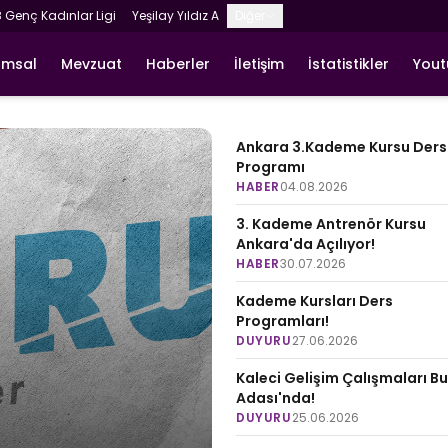
8 Genç Kadınlar Ligi
Yeşilay Yıldız A
Diğer
umsal
Mevzuat
Haberler
İletişim
İstatistikler
You
Ankara 3.Kademe Kursu Ders
Programı
HABER
04.08.2026
3. Kademe Antrenör Kursu
Ankara'da Açılıyor!
HABER
30.07.2026
Kademe Kursları Ders
Programları!
DUYURU
27.06.2026
Kaleci Gelişim Çalışmaları B
Adası'nda!
DUYURU
25.06.2026