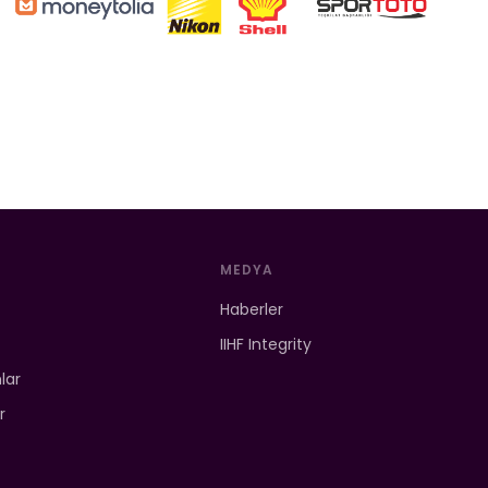
MEDYA
Haberler
IIHF Integrity
mlar
r