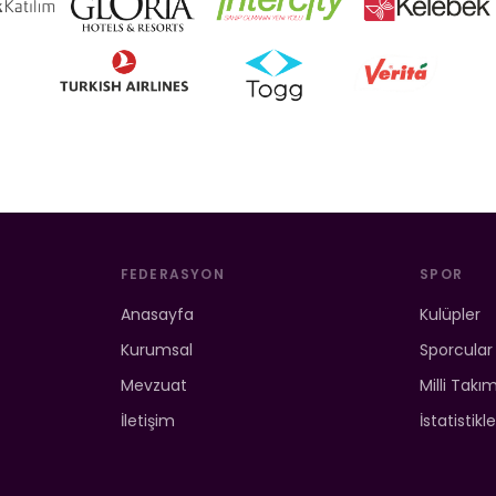
FEDERASYON
SPOR
Anasayfa
Kulüpler
Kurumsal
Sporcular
Mevzuat
Milli Takı
İletişim
İstatistikle