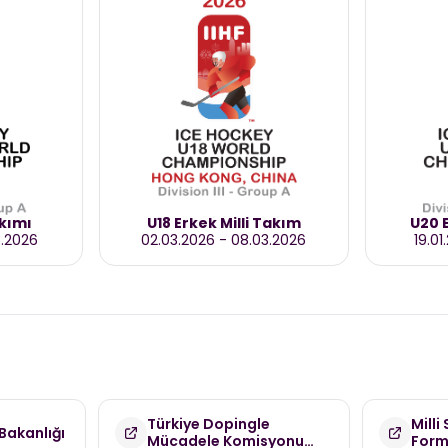
akımı
U18 Erkek Milli Takım
U20 E
3.2026
02.03.2026
-
08.03.2026
19.01
Türkiye Dopingle
Milli
Bakanlığı
Mücadele Komisyonu
For