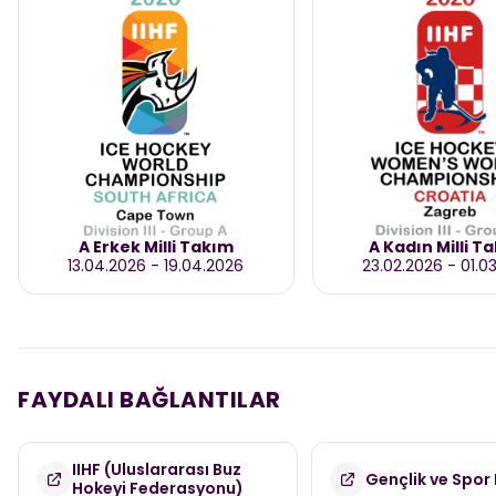
A Erkek Milli Takım
A Kadın Milli T
13.04.2026
-
19.04.2026
23.02.2026
-
01.0
FAYDALI BAĞLANTILAR
IIHF (Uluslararası Buz
Gençlik ve Spor 
Hokeyi Federasyonu)