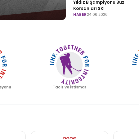
Yıldız B Şampiyonu Buz
Korsanları SK!
HABER
24.06.2026
syonu
Taciz ve İstismar