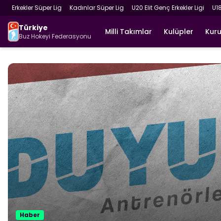
Erkekler Süper Lig
Kadınlar Süper Lig
U20 Elit Genç Erkekler Ligi
U1
Türkiye
Milli Takımlar
Kulüpler
Kur
Buz Hokeyi Federasyonu
Haber