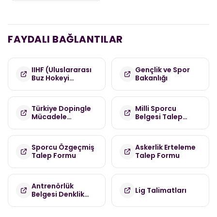
FAYDALI BAĞLANTILAR
IIHF (Uluslararası
Gençlik ve Spor
Buz Hokeyi
Bakanlığı
Federasyonu)
Türkiye Dopingle
Milli Sporcu
Mücadele
Belgesi Talep
Komisyonu
Formu
(TDMK)
Sporcu Özgeçmiş
Askerlik Erteleme
Talep Formu
Talep Formu
Antrenörlük
Lig Talimatları
Belgesi Denklik
Talep Formu