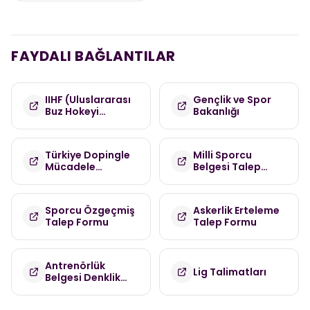
FAYDALI BAĞLANTILAR
IIHF (Uluslararası
Gençlik ve Spor
Buz Hokeyi
Bakanlığı
Federasyonu)
Türkiye Dopingle
Milli Sporcu
Mücadele
Belgesi Talep
Komisyonu
Formu
(TDMK)
Sporcu Özgeçmiş
Askerlik Erteleme
Talep Formu
Talep Formu
Antrenörlük
Lig Talimatları
Belgesi Denklik
Talep Formu