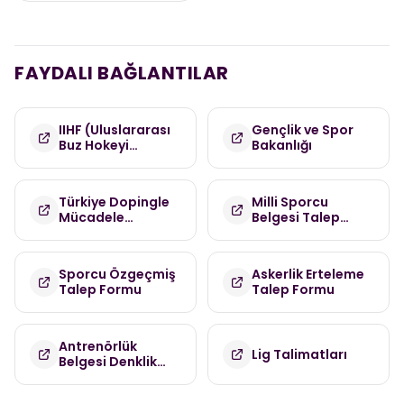
FAYDALI BAĞLANTILAR
IIHF (Uluslararası
Gençlik ve Spor
Buz Hokeyi
Bakanlığı
Federasyonu)
Türkiye Dopingle
Milli Sporcu
Mücadele
Belgesi Talep
Komisyonu
Formu
(TDMK)
Sporcu Özgeçmiş
Askerlik Erteleme
Talep Formu
Talep Formu
Antrenörlük
Lig Talimatları
Belgesi Denklik
Talep Formu