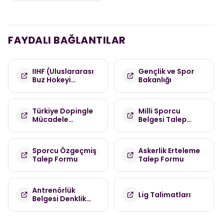
FAYDALI BAĞLANTILAR
IIHF (Uluslararası
Gençlik ve Spor
Buz Hokeyi
Bakanlığı
Federasyonu)
Türkiye Dopingle
Milli Sporcu
Mücadele
Belgesi Talep
Komisyonu
Formu
(TDMK)
Sporcu Özgeçmiş
Askerlik Erteleme
Talep Formu
Talep Formu
Antrenörlük
Lig Talimatları
Belgesi Denklik
Talep Formu