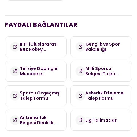
FAYDALI BAĞLANTILAR
IIHF (Uluslararası
Gençlik ve Spor
Buz Hokeyi
Bakanlığı
Federasyonu)
Türkiye Dopingle
Milli Sporcu
Mücadele
Belgesi Talep
Komisyonu
Formu
(TDMK)
Sporcu Özgeçmiş
Askerlik Erteleme
Talep Formu
Talep Formu
Antrenörlük
Lig Talimatları
Belgesi Denklik
Talep Formu