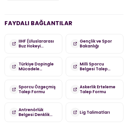
FAYDALI BAĞLANTILAR
IIHF (Uluslararası
Gençlik ve Spor
Buz Hokeyi
Bakanlığı
Federasyonu)
Türkiye Dopingle
Milli Sporcu
Mücadele
Belgesi Talep
Komisyonu
Formu
(TDMK)
Sporcu Özgeçmiş
Askerlik Erteleme
Talep Formu
Talep Formu
Antrenörlük
Lig Talimatları
Belgesi Denklik
Talep Formu