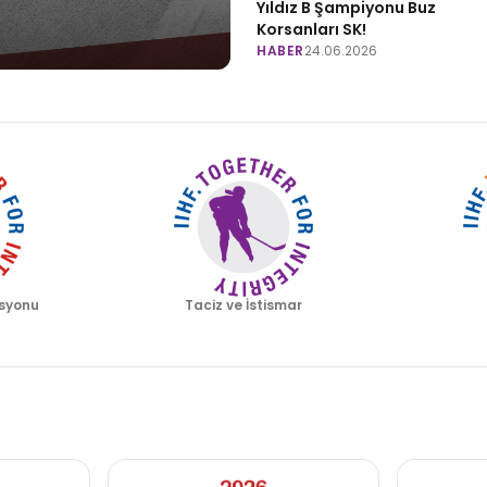
Yıldız B Şampiyonu Buz
Korsanları SK!
HABER
24.06.2026
syonu
Taciz ve İstismar