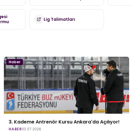
(TDMK)
gesi
Lig Talimatları
ormu
Haber
3. Kademe Antrenör Kursu Ankara'da Açılıyor!
HABER
30.07.2026