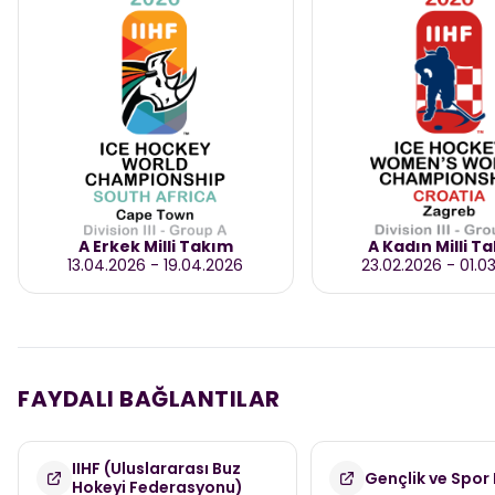
A Erkek Milli Takım
A Kadın Milli T
13.04.2026
-
19.04.2026
23.02.2026
-
01.0
FAYDALI BAĞLANTILAR
IIHF (Uluslararası Buz
Gençlik ve Spor 
Hokeyi Federasyonu)