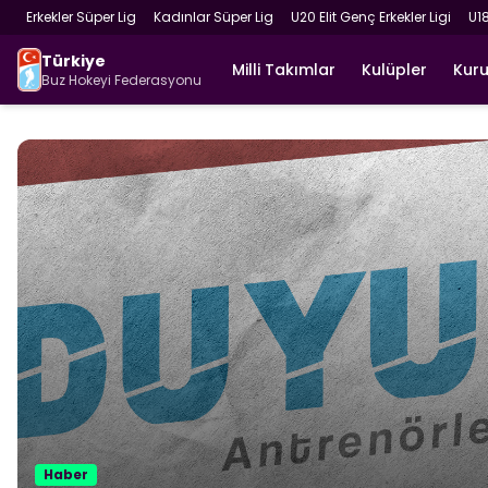
Erkekler Süper Lig
Kadınlar Süper Lig
U20 Elit Genç Erkekler Ligi
U1
Türkiye
Milli Takımlar
Kulüpler
Kur
Buz Hokeyi Federasyonu
Haber