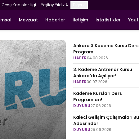
8 Genç Kadınlar Ligi
Yeşilay Yıldız A
Diğer
umsal
Mevzuat
Haberler
İletişim
İstatistikler
You
Ankara 3.Kademe Kursu Ders
Programı
HABER
04.08.2026
3. Kademe Antrenör Kursu
Ankara'da Açılıyor!
HABER
30.07.2026
Kademe Kursları Ders
Programları!
DUYURU
27.06.2026
Kaleci Gelişim Çalışmaları B
Adası'nda!
DUYURU
25.06.2026