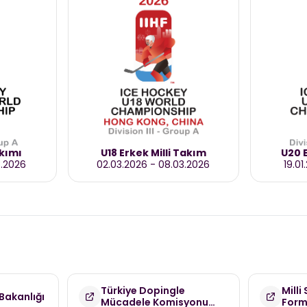
akımı
U18 Erkek Milli Takım
U20 E
3.2026
02.03.2026
-
08.03.2026
19.01
Türkiye Dopingle
Milli
Bakanlığı
Mücadele Komisyonu
For