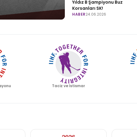
Yıldız B Şampiyonu Buz
Korsanları SK!
HABER
24.06.2026
syonu
Taciz ve İstismar