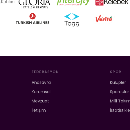
FEDERASYON
SPOR
Anasayfa
Kulüpler
Kurumsal
Sporcular
Mevzuat
Milli Takı
İletişim
İstatistikle