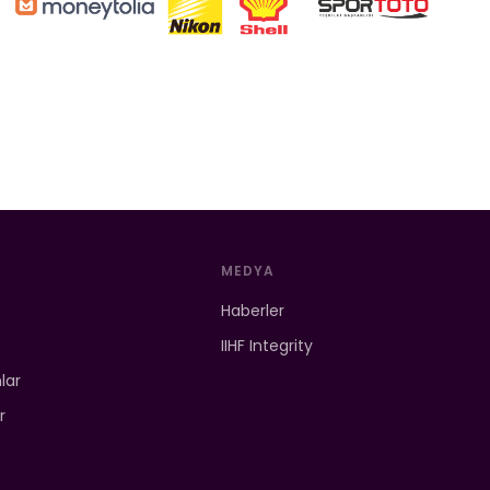
MEDYA
Haberler
IIHF Integrity
mlar
r