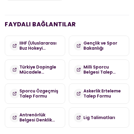
FAYDALI BAĞLANTILAR
IIHF (Uluslararası
Gençlik ve Spor
Buz Hokeyi
Bakanlığı
Federasyonu)
Türkiye Dopingle
Milli Sporcu
Mücadele
Belgesi Talep
Komisyonu
Formu
(TDMK)
Sporcu Özgeçmiş
Askerlik Erteleme
Talep Formu
Talep Formu
Antrenörlük
Lig Talimatları
Belgesi Denklik
Talep Formu