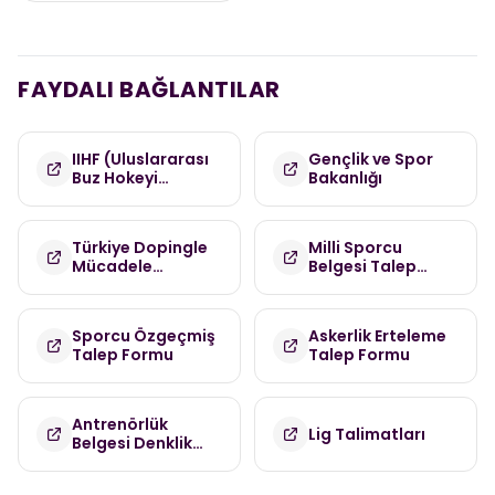
FAYDALI BAĞLANTILAR
IIHF (Uluslararası
Gençlik ve Spor
Buz Hokeyi
Bakanlığı
Federasyonu)
Türkiye Dopingle
Milli Sporcu
Mücadele
Belgesi Talep
Komisyonu
Formu
(TDMK)
Sporcu Özgeçmiş
Askerlik Erteleme
Talep Formu
Talep Formu
Antrenörlük
Lig Talimatları
Belgesi Denklik
Talep Formu