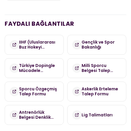
FAYDALI BAĞLANTILAR
IIHF (Uluslararası
Gençlik ve Spor
Buz Hokeyi
Bakanlığı
Federasyonu)
Türkiye Dopingle
Milli Sporcu
Mücadele
Belgesi Talep
Komisyonu
Formu
(TDMK)
Sporcu Özgeçmiş
Askerlik Erteleme
Talep Formu
Talep Formu
Antrenörlük
Lig Talimatları
Belgesi Denklik
Talep Formu