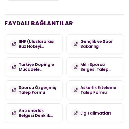
FAYDALI BAĞLANTILAR
IIHF (Uluslararası
Gençlik ve Spor
Buz Hokeyi
Bakanlığı
Federasyonu)
Türkiye Dopingle
Milli Sporcu
Mücadele
Belgesi Talep
Komisyonu
Formu
(TDMK)
Sporcu Özgeçmiş
Askerlik Erteleme
Talep Formu
Talep Formu
Antrenörlük
Lig Talimatları
Belgesi Denklik
Talep Formu