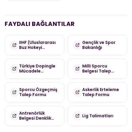
FAYDALI BAĞLANTILAR
IIHF (Uluslararası
Gençlik ve Spor
Buz Hokeyi
Bakanlığı
Federasyonu)
Türkiye Dopingle
Milli Sporcu
Mücadele
Belgesi Talep
Komisyonu
Formu
(TDMK)
Sporcu Özgeçmiş
Askerlik Erteleme
Talep Formu
Talep Formu
Antrenörlük
Lig Talimatları
Belgesi Denklik
Talep Formu