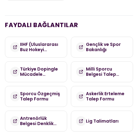
FAYDALI BAĞLANTILAR
IIHF (Uluslararası
Gençlik ve Spor
Buz Hokeyi
Bakanlığı
Federasyonu)
Türkiye Dopingle
Milli Sporcu
Mücadele
Belgesi Talep
Komisyonu
Formu
(TDMK)
Sporcu Özgeçmiş
Askerlik Erteleme
Talep Formu
Talep Formu
Antrenörlük
Lig Talimatları
Belgesi Denklik
Talep Formu