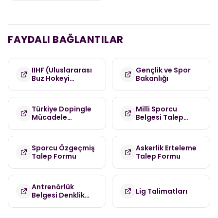
FAYDALI BAĞLANTILAR
IIHF (Uluslararası
Gençlik ve Spor
Buz Hokeyi
Bakanlığı
Federasyonu)
Türkiye Dopingle
Milli Sporcu
Mücadele
Belgesi Talep
Komisyonu
Formu
(TDMK)
Sporcu Özgeçmiş
Askerlik Erteleme
Talep Formu
Talep Formu
Antrenörlük
Lig Talimatları
Belgesi Denklik
Talep Formu