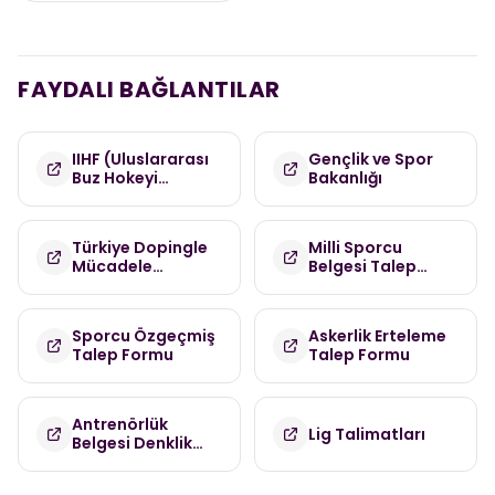
FAYDALI BAĞLANTILAR
IIHF (Uluslararası
Gençlik ve Spor
Buz Hokeyi
Bakanlığı
Federasyonu)
Türkiye Dopingle
Milli Sporcu
Mücadele
Belgesi Talep
Komisyonu
Formu
(TDMK)
Sporcu Özgeçmiş
Askerlik Erteleme
Talep Formu
Talep Formu
Antrenörlük
Lig Talimatları
Belgesi Denklik
Talep Formu