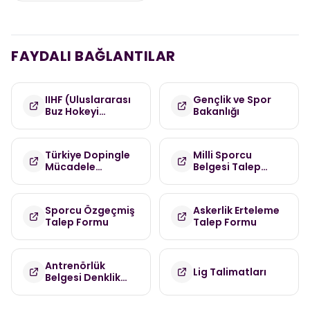
FAYDALI BAĞLANTILAR
IIHF (Uluslararası
Gençlik ve Spor
Buz Hokeyi
Bakanlığı
Federasyonu)
Türkiye Dopingle
Milli Sporcu
Mücadele
Belgesi Talep
Komisyonu
Formu
(TDMK)
Sporcu Özgeçmiş
Askerlik Erteleme
Talep Formu
Talep Formu
Antrenörlük
Lig Talimatları
Belgesi Denklik
Talep Formu