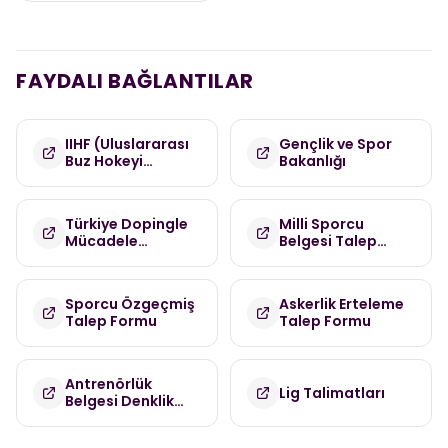
FAYDALI BAĞLANTILAR
IIHF (Uluslararası
Gençlik ve Spor
Buz Hokeyi
Bakanlığı
Federasyonu)
Türkiye Dopingle
Milli Sporcu
Mücadele
Belgesi Talep
Komisyonu
Formu
(TDMK)
Sporcu Özgeçmiş
Askerlik Erteleme
Talep Formu
Talep Formu
Antrenörlük
Lig Talimatları
Belgesi Denklik
Talep Formu