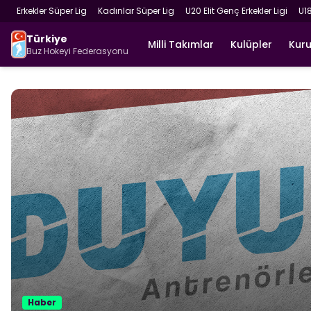
Erkekler Süper Lig
Kadınlar Süper Lig
U20 Elit Genç Erkekler Ligi
U1
Türkiye
Milli Takımlar
Kulüpler
Kur
Buz Hokeyi Federasyonu
Haber