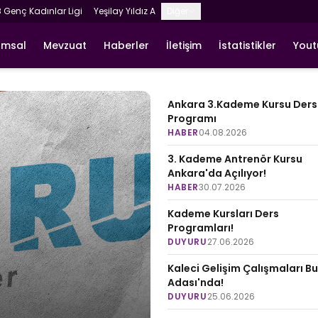
8 Genç Kadınlar Ligi
Yeşilay Yıldız A
Diğer
umsal
Mevzuat
Haberler
İletişim
İstatistikler
You
Ankara 3.Kademe Kursu Ders
Programı
HABER
04.08.2026
3. Kademe Antrenör Kursu
Ankara'da Açılıyor!
HABER
30.07.2026
Kademe Kursları Ders
Programları!
DUYURU
27.06.2026
Kaleci Gelişim Çalışmaları B
Adası'nda!
DUYURU
25.06.2026