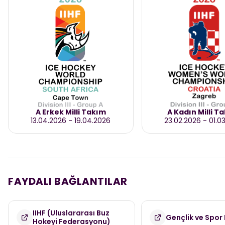
A Erkek Milli Takım
A Kadın Milli T
13.04.2026
-
19.04.2026
23.02.2026
-
01.0
FAYDALI BAĞLANTILAR
IIHF (Uluslararası Buz
Gençlik ve Spor 
Hokeyi Federasyonu)