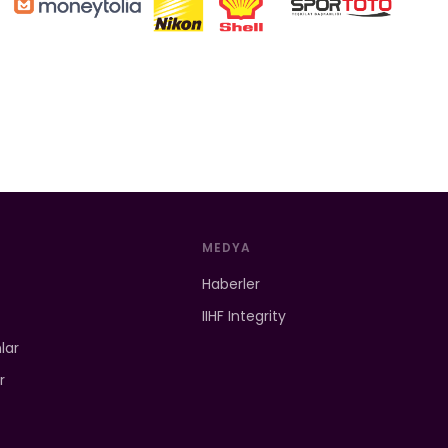
MEDYA
Haberler
IIHF Integrity
mlar
r