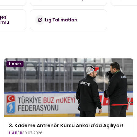
(TDMK)
gesi
Lig Talimatları
ormu
Haber
3. Kademe Antrenör Kursu Ankara'da Açılıyor!
HABER
30.07.2026