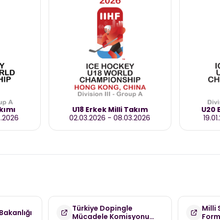
akımı
U18 Erkek Milli Takım
U20 E
3.2026
02.03.2026
-
08.03.2026
19.01
Türkiye Dopingle
Milli
Bakanlığı
Mücadele Komisyonu
For