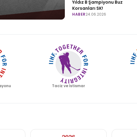
Yıldız B Şampiyonu Buz
Korsanları SK!
HABER
24.06.2026
syonu
Taciz ve İstismar