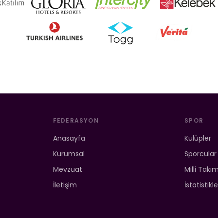
FEDERASYON
SPOR
Anasayfa
Kulüpler
Kurumsal
Sporcular
Mevzuat
Milli Takı
İletişim
İstatistikle