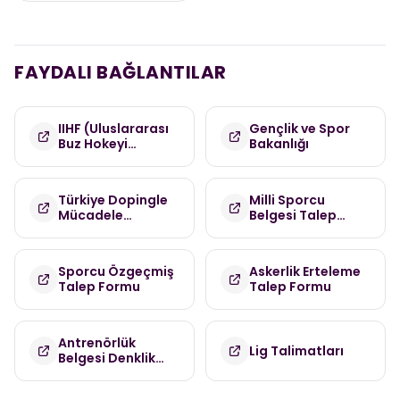
FAYDALI BAĞLANTILAR
IIHF (Uluslararası
Gençlik ve Spor
Buz Hokeyi
Bakanlığı
Federasyonu)
Türkiye Dopingle
Milli Sporcu
Mücadele
Belgesi Talep
Komisyonu
Formu
(TDMK)
Sporcu Özgeçmiş
Askerlik Erteleme
Talep Formu
Talep Formu
Antrenörlük
Lig Talimatları
Belgesi Denklik
Talep Formu