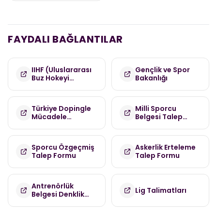
FAYDALI BAĞLANTILAR
IIHF (Uluslararası
Gençlik ve Spor
Buz Hokeyi
Bakanlığı
Federasyonu)
Türkiye Dopingle
Milli Sporcu
Mücadele
Belgesi Talep
Komisyonu
Formu
(TDMK)
Sporcu Özgeçmiş
Askerlik Erteleme
Talep Formu
Talep Formu
Antrenörlük
Lig Talimatları
Belgesi Denklik
Talep Formu