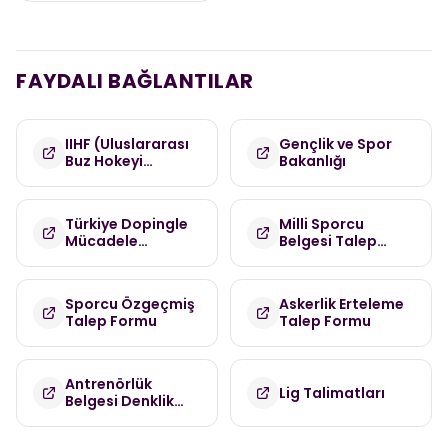
FAYDALI BAĞLANTILAR
IIHF (Uluslararası
Gençlik ve Spor
Buz Hokeyi
Bakanlığı
Federasyonu)
Türkiye Dopingle
Milli Sporcu
Mücadele
Belgesi Talep
Komisyonu
Formu
(TDMK)
Sporcu Özgeçmiş
Askerlik Erteleme
Talep Formu
Talep Formu
Antrenörlük
Lig Talimatları
Belgesi Denklik
Talep Formu