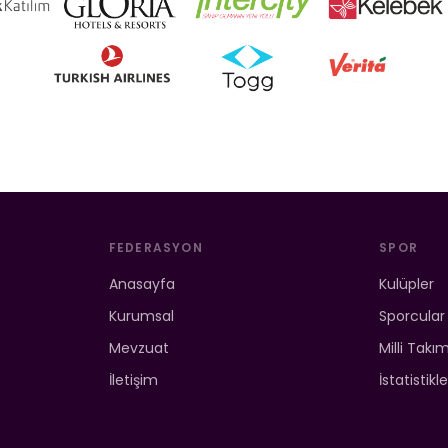
FEDERASYON
SPOR
Anasayfa
Kulüpler
Kurumsal
Sporcular
Mevzuat
Milli Takı
İletişim
İstatistikle