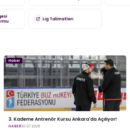
(TDMK)
gesi
Lig Talimatları
ormu
Haber
3. Kademe Antrenör Kursu Ankara'da Açılıyor!
HABER
30.07.2026