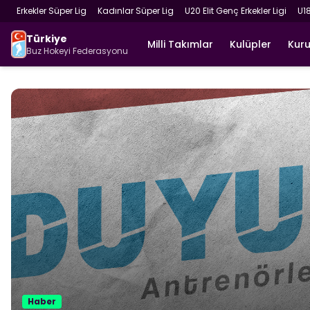
Erkekler Süper Lig
Kadınlar Süper Lig
U20 Elit Genç Erkekler Ligi
U1
Türkiye
Milli Takımlar
Kulüpler
Kur
Buz Hokeyi Federasyonu
Haber