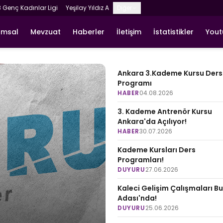
8 Genç Kadınlar Ligi
Yeşilay Yıldız A
Diğer
umsal
Mevzuat
Haberler
İletişim
İstatistikler
You
Ankara 3.Kademe Kursu Ders
Programı
HABER
04.08.2026
3. Kademe Antrenör Kursu
Ankara'da Açılıyor!
HABER
30.07.2026
Kademe Kursları Ders
Programları!
DUYURU
27.06.2026
Kaleci Gelişim Çalışmaları B
Adası'nda!
DUYURU
25.06.2026