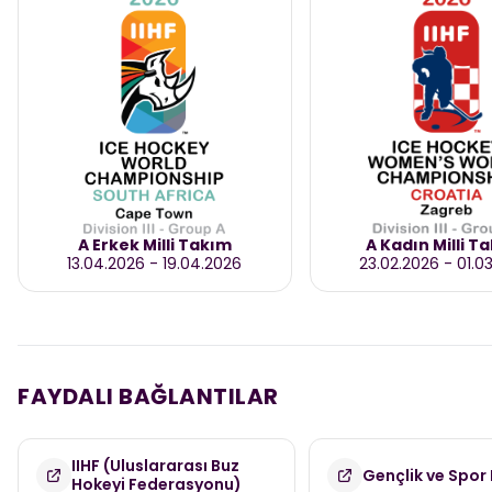
A Erkek Milli Takım
A Kadın Milli T
13.04.2026
-
19.04.2026
23.02.2026
-
01.0
FAYDALI BAĞLANTILAR
IIHF (Uluslararası Buz
Gençlik ve Spor 
Hokeyi Federasyonu)