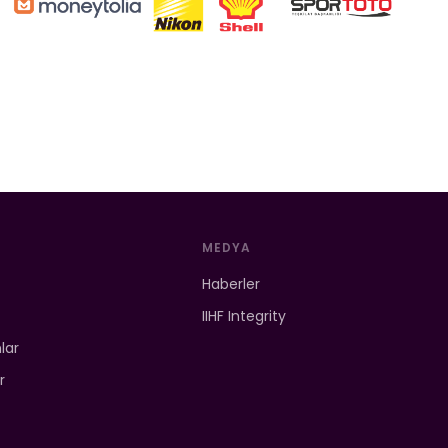
MEDYA
Haberler
IIHF Integrity
mlar
r