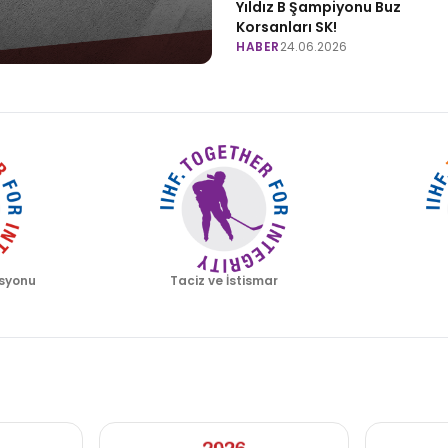
Yıldız B Şampiyonu Buz
Korsanları SK!
HABER
24.06.2026
syonu
Taciz ve İstismar