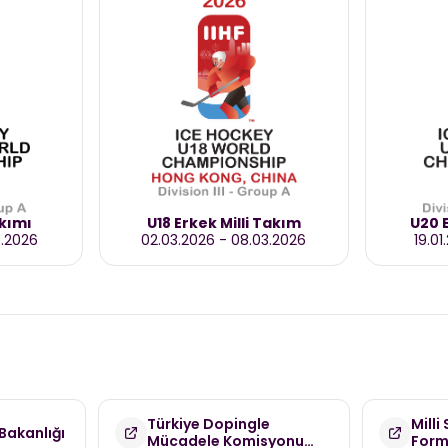
akımı
U18 Erkek Milli Takım
U20 E
3.2026
02.03.2026
-
08.03.2026
19.01
Türkiye Dopingle
Milli
Bakanlığı
Mücadele Komisyonu
For