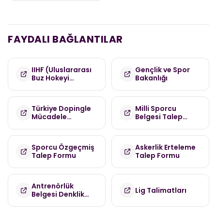
FAYDALI BAĞLANTILAR
IIHF (Uluslararası
Gençlik ve Spor
Buz Hokeyi
Bakanlığı
Federasyonu)
Türkiye Dopingle
Milli Sporcu
Mücadele
Belgesi Talep
Komisyonu
Formu
(TDMK)
Sporcu Özgeçmiş
Askerlik Erteleme
Talep Formu
Talep Formu
Antrenörlük
Lig Talimatları
Belgesi Denklik
Talep Formu