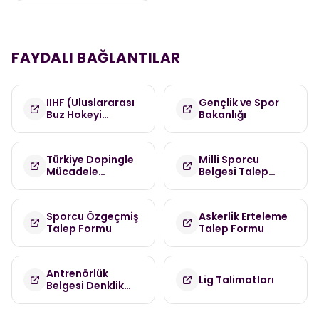
FAYDALI BAĞLANTILAR
IIHF (Uluslararası
Gençlik ve Spor
Buz Hokeyi
Bakanlığı
Federasyonu)
Türkiye Dopingle
Milli Sporcu
Mücadele
Belgesi Talep
Komisyonu
Formu
(TDMK)
Sporcu Özgeçmiş
Askerlik Erteleme
Talep Formu
Talep Formu
Antrenörlük
Lig Talimatları
Belgesi Denklik
Talep Formu