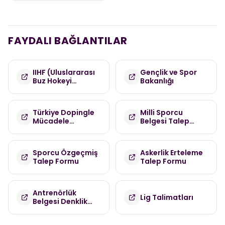
FAYDALI BAĞLANTILAR
IIHF (Uluslararası
Gençlik ve Spor
Buz Hokeyi
Bakanlığı
Federasyonu)
Türkiye Dopingle
Milli Sporcu
Mücadele
Belgesi Talep
Komisyonu
Formu
(TDMK)
Sporcu Özgeçmiş
Askerlik Erteleme
Talep Formu
Talep Formu
Antrenörlük
Lig Talimatları
Belgesi Denklik
Talep Formu